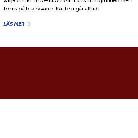
varje dag kl. 11.00–14.00. Allt lagas från grunden med
fokus på bra råvaror. Kaffe ingår alltid!
LÄS MER